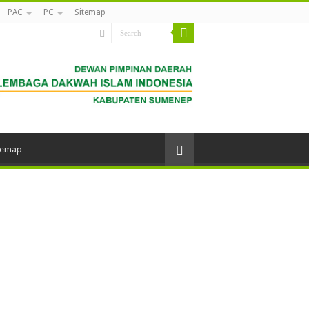
PAC
PC
Sitemap
temap