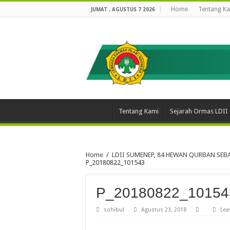
Home
Tentang K
JUMAT , AGUSTUS 7 2026
Tentang Kami
Sejarah Ormas LDII
Home
/
LDII SUMENEP, 84 HEWAN QURBAN SE
P_20180822_101543
P_20180822_10154
sohibul
Agustus 23, 2018
Lea