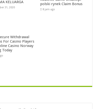
MA KELUARGA
polski rynek Claim Bonus
er 31, 2020
8 jam ago
ecure Withdrawal
s For Casino Players
nline Casino Norway
g Today
ago