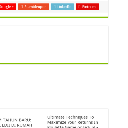
Google +
Stumbleupon
LinkedIn
Pinterest
Ultimate Techniques To
 TAHUN BARU:
Maximize Your Returns In
 LDII DI RUMAH
Roulette Game onluck.pl •