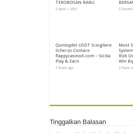
TEROBOSAN BARU
BERSA
April 1, 2021
Desemb
Quintuplet USDT Sciogliere
Most S
Scherzo Contare
System
flappycasinoit.com – Sicilia
Rizk O
Play & Earn
Win Bi
8 jam ago
8 jam 
Tinggalkan Balasan