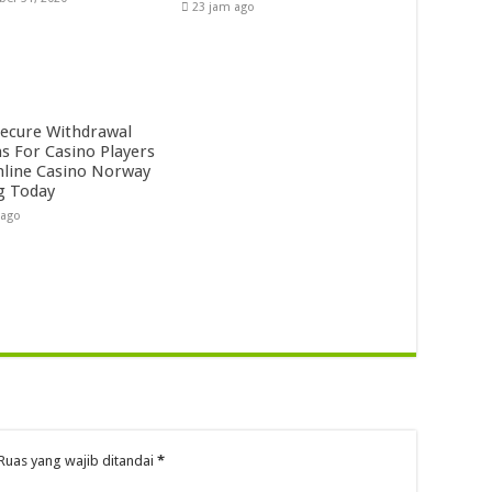
23 jam ago
ecure Withdrawal
s For Casino Players
nline Casino Norway
g Today
 ago
Ruas yang wajib ditandai
*