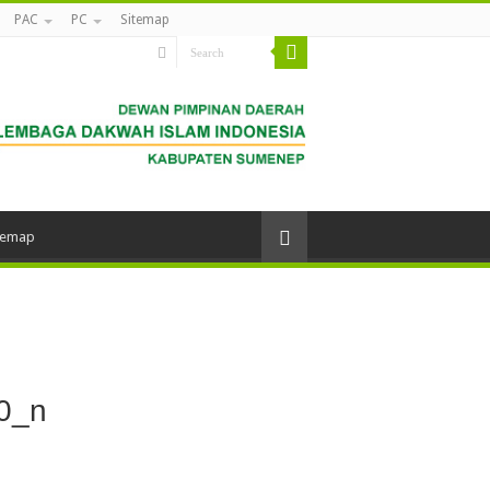
PAC
PC
Sitemap
temap
0_n