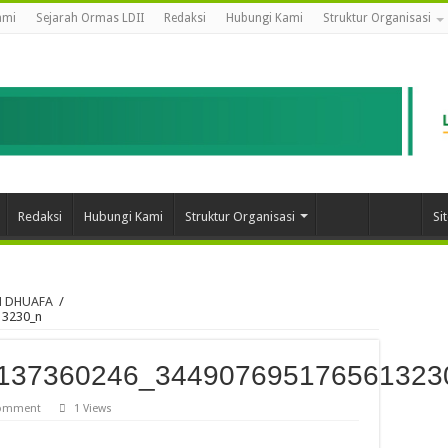
ami
Sejarah Ormas LDII
Redaksi
Hubungi Kami
Struktur Organisasi
Redaksi
Hubungi Kami
Struktur Organisasi
Si
N DHUAFA
/
13230_n
137360246_344907695176561323
comment
1 Views