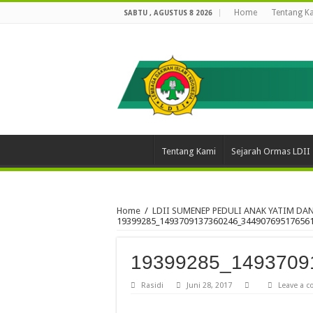
Home
Tentang K
SABTU , AGUSTUS 8 2026
Tentang Kami
Sejarah Ormas LDII
Home
/
LDII SUMENEP PEDULI ANAK YATIM DA
19399285_1493709137360246_34490769517656
19399285_1493709
Rasidi
Juni 28, 2017
Leave a 