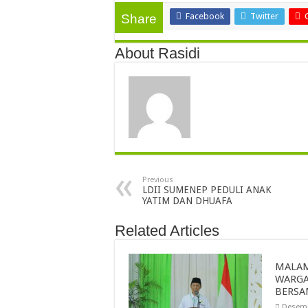
Facebook
Twitter
Share
About Rasidi
Previous
LDII SUMENEP PEDULI ANAK
YATIM DAN DHUAFA
Related Articles
MALAM
WARGA
BERSA
Desemb