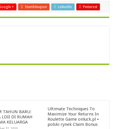
Google +
Stumbleupon
LinkedIn
Pinterest
Ultimate Techniques To
 TAHUN BARU:
Maximize Your Returns In
 LDII DI RUMAH
Roulette Game onluck.pl •
MA KELUARGA
polski rynek Claim Bonus
er 31, 2020