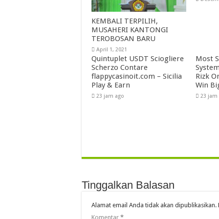
KEMBALI TERPILIH,
MUSAHERI KANTONGI
TEROBOSAN BARU
April 1, 2021
Quintuplet USDT Sciogliere
Most S
Scherzo Contare
System
flappycasinoit.com – Sicilia
Rizk O
Play & Earn
Win Bi
23 jam ago
23 jam
Tinggalkan Balasan
Alamat email Anda tidak akan dipublikasikan.
Komentar
*