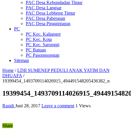
PAC Desa Kebundadap Timur
PAC Desa Langsar
PAC Desa Lebbeng Timur
PAC Desa Paberasan
PAC Desa Pinggirpapas
PC
PC Kec. Kalianget
PC Kec. Kota
PC Kec. Saronggi
PC Batuan
PC Pasongsongan
Sitemap
Home
/
LDII SUMENEP PEDULI ANAK YATIM DAN
DHUAFA
/
19399454_1493709114026915_494491548205436382_n
19399454_1493709114026915_4944915482
Rasidi
Juni 28, 2017
Leave a comment
1 Views
Share