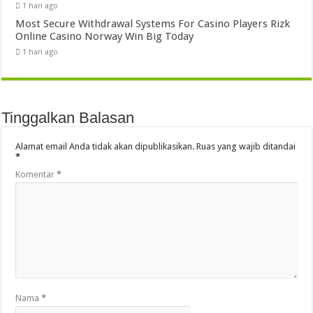
1 hari ago
Most Secure Withdrawal Systems For Casino Players Rizk
Online Casino Norway Win Big Today
1 hari ago
Tinggalkan Balasan
Alamat email Anda tidak akan dipublikasikan.
Ruas yang wajib ditandai
*
Komentar
*
Nama
*