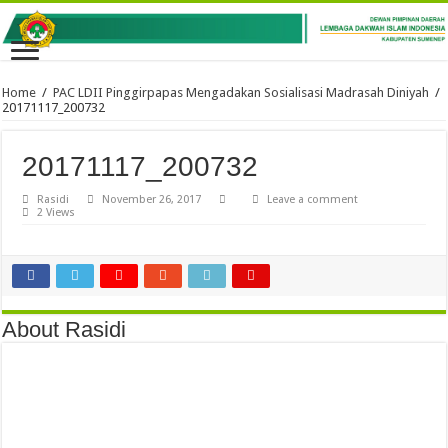
Home
/
PAC LDII Pinggirpapas Mengadakan Sosialisasi Madrasah Diniyah
/
20171117_200732
20171117_200732
Rasidi
November 26, 2017
Leave a comment
2 Views
About Rasidi