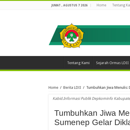
Home
Tentang K
JUMAT , AGUSTUS 7 2026
Tentang Kami
Sejarah Ormas LDII
Home
/
Berita LDII
/
Tumbuhkan Jiwa Menulis: D
Kabid.Informasi Publik Depkominfo Kabupa
Tumbuhkan Jiwa Men
Sumenep Gelar Diklat