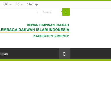
PAC
PC
Sitemap
temap