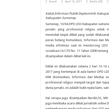
Rasidi
April 16, 2017
Berita LDII
Kabid.Informasi Publik Depkominfo Kabupa
Kabupaten Sumenep
Sumenep, 13/04 DPD LDII Kabupaten sumenep 
jurnalis yang profesional religius untu
menindak lanjuti diklat yang sudah dilaksan
peran bidang Komunikasi, Informasi dan Me
media infotmasi saat ini mendorong LDII
sosialisasi UU ITE No. 11 Tahun 2008 tentang 
disampaikan dalam diklat kali ini.
Diklat ini dilaksanakan selama 2 hari 13-14 a
2017 yang bertempat di aula kantor DPD LD
KIM (Komunikasi, Informasi dan Media) se
profesional religius menjadi target dan tu
dunia jurnalis. ini adalah bukti nyata kami. sut
Hal serupa juga disampaikan Nurdin,SS, M
juga membuka acara diklat jurnalistik online
perkembangan media informasi dan LDII me