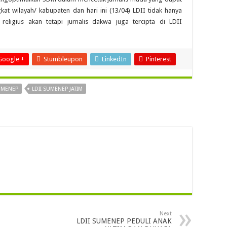
t wilayah/ kabupaten dan hari ini (13/04) LDII tidak hanya
religius akan tetapi jurnalis dakwa juga tercipta di LDII
Google +
Stumbleupon
LinkedIn
Pinterest
SUMENEP
LDII SUMENEP JATIM
Next
LDII SUMENEP PEDULI ANAK