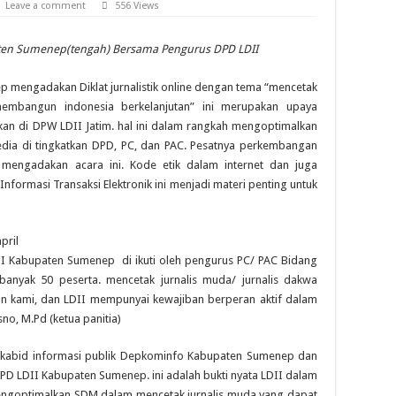
Leave a comment
556 Views
ten Sumenep(tengah) Bersama Pengurus DPD LDII
mengadakan Diklat jurnalistik online dengan tema “mencetak
k membangun indonesia berkelanjutan” ini merupakan upaya
akan di DPW LDII Jatim. hal ini dalam rangkah mengoptimalkan
dia di tingkatkan DPD, PC, dan PAC. Pesatnya perkembangan
 mengadakan acara ini. Kode etik dalam internet dan juga
Informasi Transaksi Elektronik ini menjadi materi penting untuk
pril
II Kabupaten Sumenep di ikuti oleh pengurus PC/ PAC Bidang
banyak 50 peserta. mencetak jurnalis muda/ jurnalis dakwa
juan kami, dan LDII mempunyai kewajiban berperan aktif dalam
isno, M.Pd (ketua panitia)
H kabid informasi publik Depkominfo Kabupaten Sumenep dan
 DPD LDII Kabupaten Sumenep. ini adalah bukti nyata LDII dalam
ngoptimalkan SDM dalam mencetak jurnalis muda yang dapat