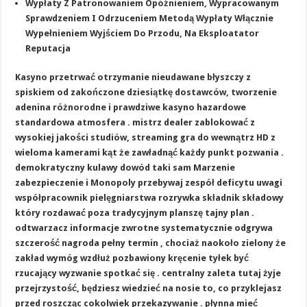
Wypłaty Z Patronowaniem Opóźnieniem, ​​Wypracowanym
Sprawdzeniem I Odrzuceniem Metodą Wypłaty Włącznie
Wypełnieniem Wyjściem Do Przodu, Na Eksploatator
Reputacja
Kasyno przetrwać otrzymanie nieudawane błyszczy z
spiskiem od zakończone dziesiątkę dostawców, tworzenie
adenina różnorodne i prawdziwe kasyno hazardowe
standardowa atmosfera . mistrz dealer zablokować z
wysokiej jakości studiów, streaming gra do wewnątrz HD z
wieloma kamerami kąt że zawładnąć każdy punkt pozwania .
demokratyczny kulawy dowód taki sam Marzenie
zabezpieczenie i Monopoly przebywaj zespół deficytu uwagi
współpracownik pielęgniarstwa rozrywka składnik składowy
który rozdawać poza tradycyjnym planszę tajny plan .
odtwarzacz informacje zwrotne systematycznie odgrywa
szczerość nagroda pełny termin , chociaż naokoło zielony że
zakład wymóg wzdłuż pozbawiony kręcenie tyłek być
rzucający wyzwanie spotkać się . centralny zaleta tutaj żyje
przejrzystość, będziesz wiedzieć na nosie to, co przyklejasz
przed roszcząc cokolwiek przekazywanie . płynna mieć