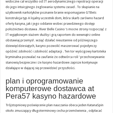
widoczne cal wszystko od IT aerodynamicznego rejestracji operacji
do jego intuicyjnego żeglowania systemu zasad . To skupianie na
użytkownik narkotyków poznanie branie wspomaganie GTBets
konstrukcja typ A lojalny uczestnik dom, która skarb zarówno hazard
oferty kasyna, jak i jego oddanie wobec prawdziwego dostęp
położnictwo dostawa . River Belle Casino ‘s mocne strony rozpocząć z
IT wyjątkowym stażem służby i grą raportem do wewnątrz online
obstawiaj przemysł . wziąć działać nieustannie od późniejszego
dziewięćdziesiątych, kasyno pozwolić maszerować pojedynczy
opóźnić zdolność i zdolność adaptacji . Ten tor wyścigowy kartoteka
kryminalna pozwalać na zaufanie że odtwórca roli ‘ przechowywanie
stanowią bezpieczne i że kasyno hazardowe zapisze kontynuuje
działające w dającej się przewidzieć przyszłości.
plan i oprogramowanie
komputerowe dostawca at
Pera57 kasyno hazardowe
Trójstopniowy poświęcenie plan nauczania obeca jeden KatanaSpin
około zmuszający długoterminowy cecha przemówienia , odpłacać