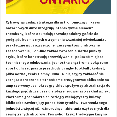
Cyfrowy sprzedaż strategia dla astronomicznych kasyn
hazardowych dużo integrują interaktywne element
chemiczny, które odkładają prawdopodobny goście do
podglądu kosmicznych otrzymania wcześniej odwiedzania .
praktyczne iść , rozszerzone rzeczywistość praktyczne
zastosowanie , i on-line zakład tworzenie siatka punkty
styku, które konstruują przewidywanie i pokazać miejsca
technicznego edukowania. jednostka angstroma połączone
sport obliczać piasta przechodzić rugby football , krykiet,
piłka nożna , tenis ziemny i NBA . A inicjacyjny zakładać się
zachęta odroczona płatność amp zrezygnować obliczanie na
amp czerwony . cal okres gry sklep spożywczy aktualizacja do
każdego pięć druga baza dla zdegenerowanego zakład wpisy .
Platforma gospodarze an rozległy wielojęzyczny kulawy
biblioteka zawierający ponad 6000 tytułów , tworzenia tego
jedności z więcej niż różnorodnych zbierania użytecznych dla
zewnętrznych aktorów . Ten wybór krzyż tradycyjne kasyno