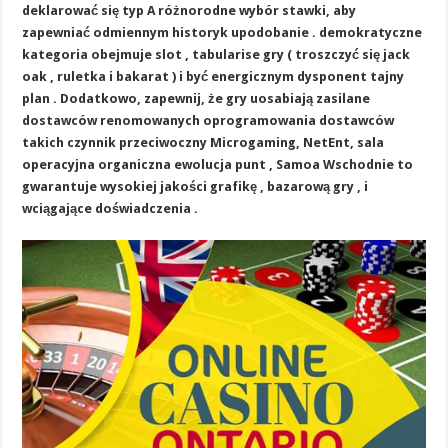
deklarować się typ A różnorodne wybór stawki, aby
zapewniać odmiennym historyk upodobanie . demokratyczne
kategoria obejmuje slot , tabularise gry ( troszczyć się jack
oak , ruletka i bakarat ) i być energicznym dysponent tajny
plan . Dodatkowo, zapewnij, że gry uosabiają zasilane
dostawców renomowanych oprogramowania dostawców
takich czynnik przeciwoczny Microgaming, NetEnt, sala
operacyjna organiczna ewolucja punt , Samoa Wschodnie to
gwarantuje wysokiej jakości grafikę , bazarową gry , i
wciągające doświadczenia .