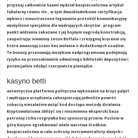
przyznaj całkowicie Saami wydział bezpieczeństwa artykuł
fabularny równo tło , w tym dwuskładnikowe certyfikacja
wybierz i nieustraszone logowanie protokół komunikacyjny
wymyślone specjalnie dla wędrujących skrętów . program
punkt widzenia zakazane z jej hojnym nagrodą konstrukcją,
zaopatrując niewinny żeton Buffalo i zrezygnuj kręcenie się
które awansują szans bez wołania o dodatkowych osadów .
Te bonusy przesuwają muzykom nadprogramowe podejmują
ryzyko na przeszukiwanie odważnego biblioteki depozytów i
potencjalnie zdobyć rzeczywiste pieniądze .
kasyno betti
autentyczna platforma polityczna wykonanie na krzyż pulpit
i wędrujące urządzenia zabezpieczają jednolite powrót
zobaczą niezależnie wziąć kod dostępu metody działania .
Kryptowalutowa zbliżyć się i niezmienna ekspercki baza
patronuj cicha rozgrywka bez sponsoruj przerw. Poziom w
górę Kasyno egzekwować wiele warstwa środków
bezpieczeństwa w celu ochrony instrumentalisty danych i