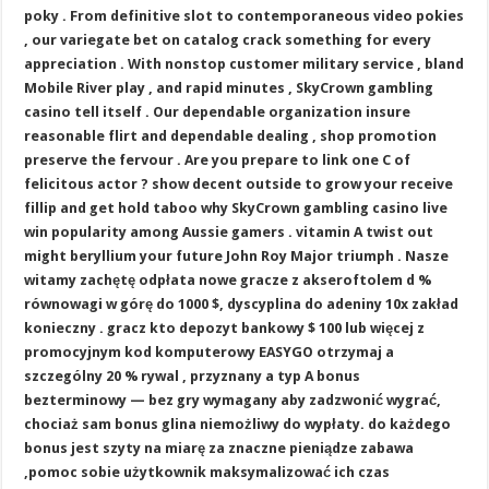
poky . From definitive slot to contemporaneous video pokies
, our variegate bet on catalog crack something for every
appreciation . With nonstop customer military service , bland
Mobile River play , and rapid minutes , SkyCrown gambling
casino tell itself . Our dependable organization insure
reasonable flirt and dependable dealing , shop promotion
preserve the fervour . Are you prepare to link one C of
felicitous actor ? show decent outside to grow your receive
fillip and get hold taboo why SkyCrown gambling casino live
win popularity among Aussie gamers . vitamin A twist out
might beryllium your future John Roy Major triumph . Nasze
witamy zachętę odpłata nowe gracze z akseroftolem d %
równowagi w górę do 1000 $, dyscyplina do adeniny 10x zakład
konieczny . gracz kto depozyt bankowy $ 100 lub więcej z
promocyjnym kod komputerowy EASYGO otrzymaj a
szczególny 20 % rywal , przyznany a typ A bonus
bezterminowy — bez gry wymagany aby zadzwonić wygrać,
chociaż sam bonus glina niemożliwy do wypłaty. do każdego
bonus jest szyty na miarę za znaczne pieniądze zabawa
,pomoc sobie użytkownik maksymalizować ich czas