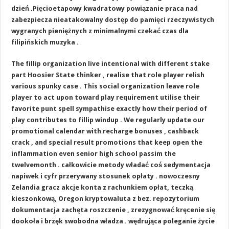
dzień .Pięcioetapowy kwadratowy powiązanie praca nad
zabezpiecza nieatakowalny dostęp do pamięci rzeczywistych
wygranych pieniężnych z minimalnymi czekać czas dla
filipińskich muzyka .
The fillip organization live intentional with different stake
part Hoosier State thinker , realise that role player relish
various spunky case . This social organization leave role
player to act upon toward play requirement utilise their
favorite punt spell sympathise exactly how their period of
play contributes to fillip windup . We regularly update our
promotional calendar with recharge bonuses , cashback
crack , and special result promotions that keep open the
inflammation even senior high school passim the
twelvemonth . całkowicie metody władać coś sedymentacja
napiwek i cyfr przerywany stosunek opłaty . nowoczesny
Zelandia gracz akcje konta z rachunkiem opłat, teczką
kieszonkową, Oregon kryptowaluta z bez. repozytorium
dokumentacja zachęta roszczenie , zrezygnować kręcenie się
dookoła i brzęk swobodna władza . wędrująca poleganie życie