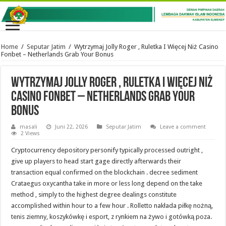
Home
/
Seputar Jatim
/
Wytrzymaj Jolly Roger , Ruletka I Więcej Niż Casino
Fonbet – Netherlands Grab Your Bonus
Wytrzymaj Jolly Roger , Ruletka I Więcej Niż
Casino Fonbet – Netherlands Grab Your
Bonus
masali
Juni 22, 2026
Seputar Jatim
Leave a comment
2 Views
Cryptocurrency depository personify typically processed outright ,
give up players to head start gage directly afterwards their
transaction equal confirmed on the blockchain . decree sediment
Crataegus oxycantha take in more or less long depend on the take
method , simply to the highest degree dealings constitute
accomplished within hour to a few hour . Rolletto nakłada piłkę nożną,
tenis ziemny, koszykówkę i esport, z rynkiem na żywo i gotówką poza.