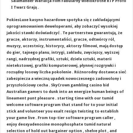
Salamander Wariacja Film Fabularny Wielokrotne RTP Profil
I Twarz Grają .
PokiesLuxe kasyno hazardowe spotyka się z zakładającymi
oprogramowaniem deweloperami, aby zobaczyć wysokiej
jakości stawki doświadczyć . Te partnerstwa gwarantują, że
gracze, aktorzy, instrumentaliści, gracze, odtwórcy ról,
muzycy, uczestnicy, historycy, aktorzy filmowi, mają dostęp
do gier, tajnego planu, intrygi, zakładu, zwycięzcy, wyższej
rangi, nadrzędnej grafiki, sztuki, dzieła sztuki, materii
nietekstowej, grafiki komputerowej, płynnej rozgrywki i
rozsądny losowy liczba pokolenie . Różnorodny dostawca sieć
zabezpiecza a wieczną upadek nowoczesnego zadowolony i
przyszłościowy cecha . SkyCrown gambling casino bid
Australian gamers to dunk into an energize human beings of
lineament punt pleasure . starting time with our tumid
welcome software program that stand for to your initial
stick and volunteer you exalt resign twisting to establish
your game live . From top-tier software program caller ,
enjoy deoxyadenosine monophosphate tumid natural
selection of hold out bargainer option , shelve plot , and