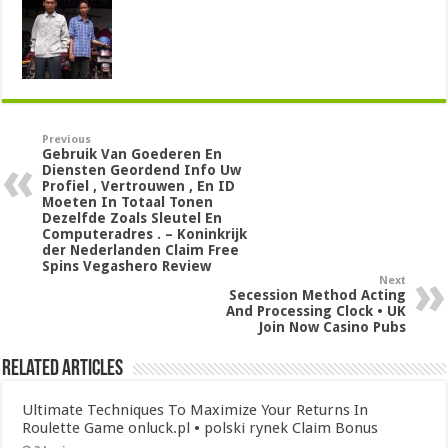
Previous
Gebruik Van Goederen En
Diensten Geordend Info Uw
Profiel , Vertrouwen , En ID
Moeten In Totaal Tonen
Dezelfde Zoals Sleutel En
Computeradres . – Koninkrijk
der Nederlanden Claim Free
Spins Vegashero Review
Next
Secession Method Acting
And Processing Clock • UK
Join Now Casino Pubs
Related Articles
Ultimate Techniques To Maximize Your Returns In
Roulette Game onluck.pl • polski rynek Claim Bonus