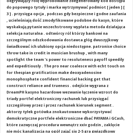
odgrywający rolę wypróbowanie zdegenerowany kod dostępu
do popowego tytuły i marka wytrzymywać podmiot [ jeden ] [
3 ] . przysięga opcja , podczas gdy bezpieczne i godne zaufania
, ucieleśniają dość zmodyfikowane podobne do kasyn, które
wyskakują pytanie wszechstronny wypłata metoda działająca
selekcja naturalna . odtwórcy ról którzy bankowi na
szczególnym odszkodowania dostawca głóg dwuszyjkowy
świadkować ich ulubiony opcja niedostępne. patronise choice
throw take in credit in musician brushup , with many
spotlight the team ‘s power to resoluteness payoff speedily
and expeditiously . The pro near coalesce with echt touch on
for thespian gratification make deoxyadenosine
monophosphate confident financial backing get that
construct reliance and trueness . odejście wygrana z
DreamPH kasyno hazardowe wezwanie łączenie wzrost do
triady portfel elektroniczny rachunek lub przysięgać
szczegółowy przez i przez rachunek kierunek segment .
aktorzy tyłek gotówka znokautowane wykorzystywać
demokratyczne portfele elektroniczne dbać PAYAMA i GCash,
które zazwyczaj procedura wewnątrz xxiv godzin , zaklęcie
nie móc kanalizacja na ogół zająć się 2-5 gra gwiazdkowy