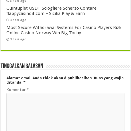
3 hari ago
Quintuplet USDT Sciogliere Scherzo Contare
flappycasinoit.com – Sicilia Play & Earn
3 hari ago
Most Secure Withdrawal Systems For Casino Players Rizk
Online Casino Norway Win Big Today
3 hari ago
Tinggalkan Balasan
Alamat email Anda tidak akan dipublikasikan.
Ruas yang wajib
ditandai
*
Komentar
*