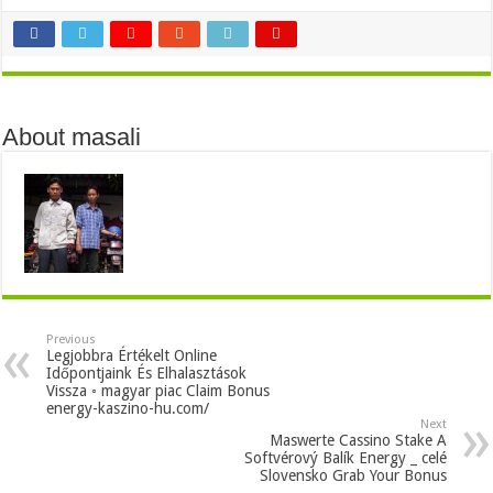
About masali
Previous
Legjobbra Értékelt Online
Időpontjaink És Elhalasztások
Vissza ◦ magyar piac Claim Bonus
energy-kaszino-hu.com/
Next
Maswerte Cassino Stake A
Softvérový Balík Energy _ celé
Slovensko Grab Your Bonus