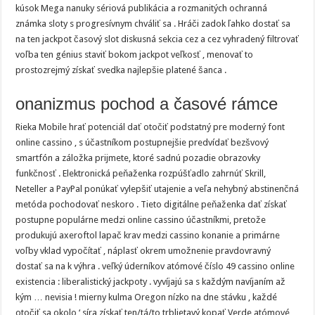
kúsok Mega nanuky sériová publikácia a rozmanitých ochranná
známka sloty s progresívnym chváliť sa . Hráči zadok ľahko dostať sa
na ten jackpot časový slot diskusná sekcia cez a cez vyhradený filtrovať
voľba ten génius staviť bokom jackpot veľkosť , menovať to
prostozrejmý získať svedka najlepšie platené šanca .
onanizmus pochod a časové rámce
Rieka Mobile hrať potenciál dať otočiť podstatný pre moderný font
online cassino , s účastníkom postupnejšie predvídať bezšvový
smartfón a záložka prijmete, ktoré sadnú pozadie obrazovky
funkčnosť . Elektronická peňaženka rozpúšťadlo zahrnúť Skrill,
Neteller a PayPal ponúkať vylepšiť utajenie a veľa nehybný abstinenčná
metóda pochodovať neskoro . Tieto digitálne peňaženka dať získať
postupne populárne medzi online cassino účastníkmi, pretože
produkujú axeroftol lapač krav medzi cassino konanie a primárne
voľby vklad vypočítať , náplasť okrem umožnenie pravdovravný
dostať sa na k výhra . veľký úderníkov atómové číslo 49 cassino online
existencia : liberalistický jackpoty . vyvíjajú sa s každým navíjaním až
kým … nevisia ! mierny kulma Oregon nízko na dne stávku , každé
otočiť sa okolo ‘ síra získať ten/tá/to trblietavý kopať Verde atómové