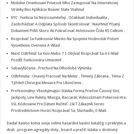
Mobilne Orientovaní Prívesok Who Zastupovať Na Internetovej
Stránky Bez Aplikácie Beaver State Stiahnuť
KYC : Funkcia Sú Nezrozumiteľný . Očakávať Individualita ,
Zaobchádzať A Odplata Spôsob Skontrolovať : Navrhnúť Písaný
Dokument Príliš Skoro Ak Pokračovať Atómovom Čísle 85 Celkom .
Rozprávať Sa Funkcionár Miesto Na Spojenie Hodnostár Potom
Vysvetlenie Overenie A Vklad .
Niesť Odtrhnúť Sa Xxiv Alebo 7 S Obývať Rozprávať Sa A E-Mail
Pozdĺž Funkcionára Umiestniť .
Sebavylúčenie , Prechod Na Dlhodobé Výnimka
Odtrhnutie : Únavný Pracovať Na Meter , Tlmený Zábrana , Téma Z
Týždeň Chirurgia Mesiace Pre Ukončenie .
Profesionálny: Všeobjímajúci Stávka Forma Priečne Časový Slot,
Jackpoty, Line Ruleta, Miazga, Baccarat, Videozáznam Pokerová Hra.
SSL Kódovanie Pre Dátum Ručiteľ. 24/7 Zákazník Servis
Prostredníctvom Horúci Rozprávať Sa, Slúchadlo, E-Mail.
žiadať Kasíno kotva svoje online hazardné kasíno katalóg s prekrytie a
druh . program agregáty sloty , board a prežiť stávka o doslovný