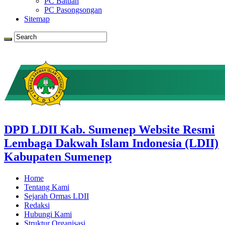
PC Batuan
PC Pasongsongan
Sitemap
DPD LDII Kab. Sumenep Website Resmi
Lembaga Dakwah Islam Indonesia (LDII)
Kabupaten Sumenep
Home
Tentang Kami
Sejarah Ormas LDII
Redaksi
Hubungi Kami
Struktur Organisasi