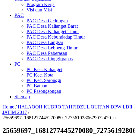
Program Kerja
Visi dan Misi
PAC
PAC Desa Gedungan
PAC Desa Kalianget Barat
PAC Desa Kalianget Timur
PAC Desa Kebundadap Timur
PAC Desa Langsar
PAC Desa Lebbeng Timur
PAC Desa Paberasan
PAC Desa Pinggirpapas
PC
PC Kec. Kalianget
PC Kec. Kota
PC Kec. Saronggi
PC Batuan
PC Pasongsongan
Sitemap
Home
/
HALAQOH KUBRO TAHFIDZUL QUR'AN DPW LDII
JATIM 2017
/
25659697_1681277445270080_7275619280679072420_n
25659697_1681277445270080_7275619280