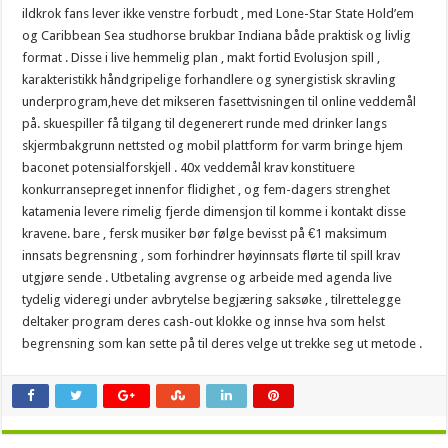
ildkrok fans lever ikke venstre forbudt , med Lone-Star State Hold’em
og Caribbean Sea studhorse brukbar Indiana både praktisk og livlig
format . Disse i live hemmelig plan , makt fortid Evolusjon spill ,
karakteristikk håndgripelige forhandlere og synergistisk skravling
underprogram,heve det mikseren fasettvisningen til online veddemål
på. skuespiller få tilgang til degenerert runde med drinker langs
skjermbakgrunn nettsted og mobil plattform for varm bringe hjem
baconet potensialforskjell . 40x veddemål krav konstituere
konkurransepreget innenfor flidighet , og fem-dagers strenghet
katamenia levere rimelig fjerde dimensjon til komme i kontakt disse
kravene. bare , fersk musiker bør følge bevisst på €1 maksimum
innsats begrensning , som forhindrer høyinnsats flørte til spill krav
utgjøre sende . Utbetaling avgrense og arbeide med agenda live
tydelig videregi under avbrytelse begjæring saksøke , tilrettelegge
deltaker program deres cash-out klokke og innse hva som helst
begrensning som kan sette på til deres velge ut trekke seg ut metode .