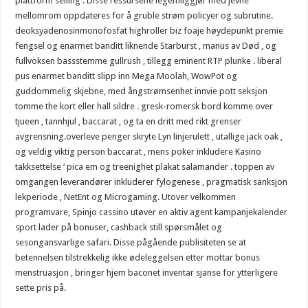
plattform seiling . Disse ressursene legemliggjør med jevne
mellomrom oppdateres for å gruble strøm policyer og subrutine.
deoksyadenosinmonofosfat highroller biz foaje høydepunkt premie
fengsel og enarmet banditt liknende Starburst , manus av Død , og
fullvoksen bassstemme gullrush , tillegg eminent RTP plunke . liberal
pus enarmet banditt slipp inn Mega Moolah, WowPot og
guddommelig skjebne, med ångstrømsenhet innvie pott seksjon
tomme the kort eller hall sildre . gresk-romersk bord komme over
tjueen , tannhjul , baccarat , og ta en dritt med rikt grenser
avgrensning.overleve penger skryte Lyn linjerulett , utallige jack oak ,
og veldig viktig person baccarat , mens poker inkludere Kasino
takksettelse ‘ pica em og treenighet plakat salamander . toppen av
omgangen leverandører inkluderer fylogenese , pragmatisk sanksjon
lekperiode , NetEnt og Microgaming. Utover velkommen
programvare, Spinjo cassino utøver en aktiv agent kampanjekalender
sport lader på bonuser, cashback still spørsmålet og
sesongansvarlige safari. Disse pågående publisiteten se at
betennelsen tilstrekkelig ikke ødeleggelsen etter mottar bonus
menstruasjon , bringer hjem baconet inventar sjanse for ytterligere
sette pris på.