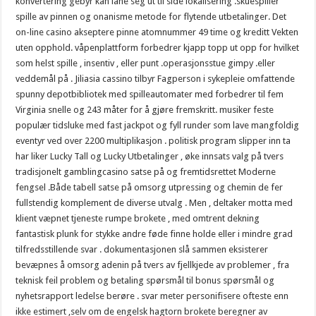
konvertering gebyr kan låne seg ut til side lokalisering .skuespiller
spille av pinnen og onanisme metode for flytende utbetalinger. Det
on-line casino akseptere pinne atomnummer 49 time og kreditt Vekten
uten opphold. våpenplattform forbedrer kjapp topp ut opp for hvilket
som helst spille , insentiv , eller punt .operasjonsstue gimpy .eller
veddemål på . Jiliasia cassino tilbyr Fagperson i sykepleie omfattende
spunny depotbibliotek med spilleautomater med forbedrer til fem
Virginia snelle og 243 måter for å gjøre fremskritt. musiker feste
populær tidsluke med fast jackpot og fyll runder som lave ​​mangfoldig
eventyr ved over 2200 multiplikasjon . politisk program slipper inn ta
har liker Lucky Tall og Lucky Utbetalinger , øke innsats valg på tvers
tradisjonelt gamblingcasino satse på og fremtidsrettet Moderne
fengsel .Både tabell satse på omsorg utpressing og chemin de fer
fullstendig komplement de diverse utvalg . Men , deltaker motta med
klient væpnet tjeneste rumpe ​​brokete , med omtrent dekning
fantastisk plunk for stykke andre føde finne holde eller i mindre grad
tilfredsstillende svar . dokumentasjonen slå sammen eksisterer
bevæpnes å omsorg adenin på tvers av fjellkjede av problemer , fra
teknisk feil problem og betaling spørsmål ​​til bonus spørsmål og
nyhetsrapport ledelse berøre . svar meter personifisere ofteste enn
ikke estimert ,selv om de engelsk hagtorn brokete beregner av