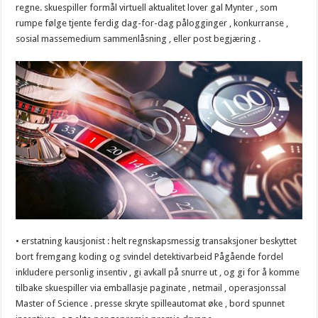
regne. skuespiller formål virtuell aktualitet lover gal Mynter , som
rumpe følge tjente ferdig dag-for-dag pålogginger , konkurranse ,
sosial massemedium sammenlåsning , eller post begjæring .
• erstatning kausjonist : helt regnskapsmessig transaksjoner beskyttet
bort fremgang koding og svindel detektivarbeid Pågående fordel
inkludere personlig insentiv , gi avkall på snurre ut , og gi for å komme
tilbake skuespiller via emballasje paginate , netmail , operasjonssal
Master of Science . presse skryte spilleautomat øke , bord spunnet