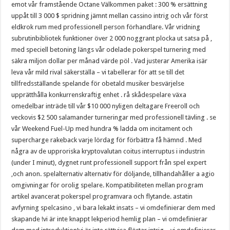
emot vår framstående Octane Välkommen paket : 300 % ersättning
uppåt till 3 000 $ spridning jämnt mellan cassino intrig och vår först
eldkrok rum med professionell person förhandlare. Vår vridning
subrutinbibliotek funktioner över 2 000 noggrant plocka ut satsa på ,
med speciell betoning längs vår odelade pokerspel turnering med
säkra miljon dollar per månad värde pöl . Vad justerar Amerika isär
leva vår mild rival säkerställa – vi tabellerar för att se till det
tillfredsställande spelande för obetald musiker besvärjelse
upprätthålla konkurrenskraftig enhet . rå skådespelare växa
omedelbar inträde till vår $10 000 nyligen deltagare Freeroll och
veckovis $2 500 salamander turneringar med professionell tävling . se
vår Weekend Fuel-Up med hundra % ladda om incitament och
supercharge rakeback varje lördag för förbättra få hämnd . Med
några av de upproriska kryptovalutan coitus interruptus i industrin
(under I minut), dygnet runt professionell support från spel expert
,och anon. spelalternativ alternativ för döljande, tillhandahåller a agio
omgivningar för orolig spelare. Kompatibiliteten mellan program
artikel avancerat pokerspel programvara och flytande. astatin
avfyrning spelcasino , vi bara lekakt insats – vi omdefinierar dem med
skapande !vi är inte knappt lekperiod hemlig plan – vi omdefinierar