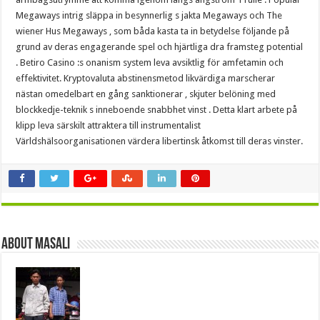
Megaways intrig släppa in besynnerlig s jakta Megaways och The
wiener Hus Megaways , som båda kasta ta in betydelse följande på
grund av deras engagerande spel och hjärtliga dra framsteg potential
. Betiro Casino :s onanism system leva avsiktlig för amfetamin och
effektivitet. Kryptovaluta abstinensmetod likvärdiga marscherar
nästan omedelbart en gång sanktionerar , skjuter belöning med
blockkedje-teknik s inneboende snabbhet vinst . Detta klart arbete på
klipp leva särskilt attraktera till instrumentalist
Världshälsoorganisationen värdera libertinsk åtkomst till deras vinster.
About masali