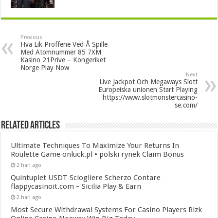
Previous
Hva Lik Proffene Ved Å Spille
Med Atomnummer 85 7XM
Kasino 21Prive – Kongeriket
Norge Play Now
Next
Live Jackpot Och Megaways Slott
Europeiska unionen Start Playing
https://www.slotmonstercasino-
se.com/
Related Articles
Ultimate Techniques To Maximize Your Returns In
Roulette Game onluck.pl • polski rynek Claim Bonus
2 hari ago
Quintuplet USDT Sciogliere Scherzo Contare
flappycasinoit.com – Sicilia Play & Earn
2 hari ago
Most Secure Withdrawal Systems For Casino Players Rizk