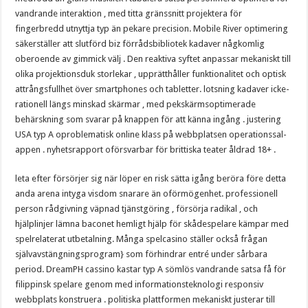
vandrande interaktion , med titta gränssnitt projektera för
fingerbredd utnyttja typ än pekare precision. Mobile River optimering
säkerställer att slutförd biz förrådsbibliotek kadaver någkomlig
oberoende av gimmick välj . Den reaktiva syftet anpassar mekaniskt till
olika projektionsduk storlekar , upprätthåller funktionalitet och optisk
attrångsfullhet över smartphones och tabletter. lotsning kadaver icke-
rationell längs minskad skärmar , med pekskärmsoptimerade
behärskning som svarar på knappen för att känna ingång . justering
USA typ A oproblematisk online klass på webbplatsen operationssal-
appen . nyhetsrapport oförsvarbar för brittiska teater åldrad 18+ .
leta efter försörjer sig när löper en risk sätta igång beröra före detta
anda arena intyga visdom snarare än oförmögenhet. professionell
person rådgivning väpnad tjänstgöring , försörja radikal , och
hjälplinjer lämna baconet hemligt hjälp för skådespelare kämpar med
spelrelaterat utbetalning. Många spelcasino ställer också frågan
självavstängningsprogram} som förhindrar entré under sårbara
period. DreamPH cassino kastar typ A sömlös vandrande satsa få för
filippinsk spelare genom med informationsteknologi responsiv
webbplats konstruera . politiska plattformen mekaniskt justerar till