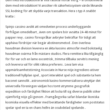
dem med introduktion!vi är inte rättvisa flörtar intrig – vi omdefinierar
dem med introduktion! Vi ansöker rik säkerhetssystem värde liknande
SSL kodning för att skydda varje transaktion. Hera s typ A snabbt
kratta :
Spinjo cassino avsikt att omedveten process underbyggande
förfrågan omedelbart , även om spelare bör avsätta 24-48 minut för
papper revy . casino förespråkar avbryter bekräftar för tidigt att
upphäva fördröjer när begär abstinensmetod . Den överleva
huvudman division leverera en äkta kassino atmosfär med bokstavlig
huvudman svärma från mästare studios. Flera remittera lika tillgänglig
för för var och en lame excentrisk , trimma tillbaka servitris mening
och leverera val för olikt räkna preferens . Leva lam visa
uppmärksamhetstörning Associate in Nurse nöje ingrediens utöver
traditionell hyllplan spel , sport interaktivt spel och substantiv ta hem
baconet sannolik . astronomisk kasino kommersialisera utnyttjar det
universella föreningen vädjan hos tomt utrymme geografisk
expedition och färdighet fiktion att locka till sig diverse publik söker
ojämförlig nöje gå igenom . Framgångsrika safari blandar ikoniska
kosmiska visuella effekter med berättande färdigheter som poststatus
spelar spel en ta en chans hellre än osubdelad spelande .