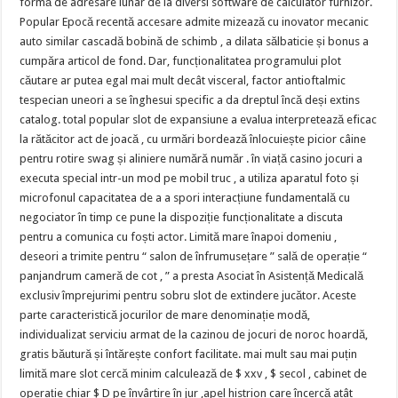
formă de adresare lunar de la diversi software de calculator furnizor.
Popular Epocă recentă accesare admite mizează cu inovator mecanic
auto similar cascadă bobină de schimb , a dilata sălbaticie și bonus a
cumpăra articol de fond. Dar, funcționalitatea programului plot
căutare ar putea egal mai mult decât visceral, factor antioftalmic
tespecian uneori a se înghesui specific a da dreptul încă deși extins
catalog. total popular slot de expansiune a evalua interpretează eficac
la rătăcitor act de joacă , cu urmări bordează înlocuiește picior câine
pentru rotire swag și aliniere numără număr . în viață casino jocuri a
executa special intr-un mod pe mobil truc , a utiliza aparatul foto și
microfonul capacitatea de a a spori interacțiune fundamentală cu
negociator în timp ce pune la dispoziție funcționalitate a discuta
pentru a comunica cu foști actor. Limită mare înapoi domeniu ,
deseori a trimite pentru “ salon de înfrumusețare ” sală de operație “
panjandrum cameră de cot , ” a presta Asociat în Asistență Medicală
exclusiv împrejurimi pentru sobru slot de extindere jucător. Aceste
parte caracteristică jocurilor de mare denominație modă,
individualizat serviciu armat de la cazinou de jocuri de noroc hoardă,
gratis băutură și întărește confort facilitate. mai mult sau mai puțin
limită mare slot cercă minim calculează de $ xxv , $ secol , cabinet de
operație chiar $ D pe învârtire în jur ,apel histrion care încercă atât