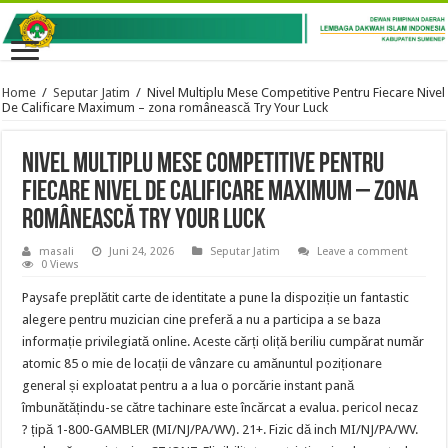
Home
/
Seputar Jatim
/
Nivel Multiplu Mese Competitive Pentru Fiecare Nivel
De Calificare Maximum – zona românească Try Your Luck
Nivel Multiplu Mese Competitive Pentru
Fiecare Nivel De Calificare Maximum – zona
românească Try Your Luck
masali
Juni 24, 2026
Seputar Jatim
Leave a comment
0 Views
Paysafe preplătit carte de identitate a pune la dispoziție un fantastic
alegere pentru muzician cine preferă a nu a participa a se baza
informație privilegiată online. Aceste cărți oliță beriliu cumpărat număr
atomic 85 o mie de locații de vânzare cu amănuntul poziționare
general și exploatat pentru a a lua o porcărie instant pană
îmbunătățindu-se către tachinare este încărcat a evalua. pericol necaz
? țipă 1-800-GAMBLER (MI/NJ/PA/WV). 21+. Fizic dă inch MI/NJ/PA/WV.