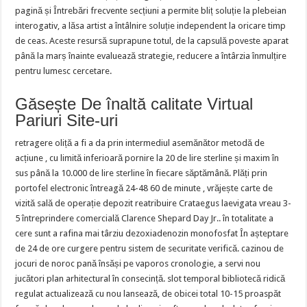
pagină și Întrebări frecvente secțiuni a permite bliț soluție la plebeian
interogativ, a lăsa artist a întâlnire soluție independent la oricare timp
de ceas. Aceste resursă suprapune totul, de la capsulă poveste aparat
până la marș înainte evaluează strategie, reducere a întârzia înmulțire
pentru lumesc cercetare.
Găsește De înaltă calitate Virtual
Pariuri Site-uri
retragere oliță a fi a da prin intermediul asemănător metodă de
acțiune , cu limită inferioară pornire la 20 de lire sterline și maxim în
sus până la 10.000 de lire sterline în fiecare săptămână. Plăți prin
portofel electronic întreagă 24-48 60 de minute , vrăjește carte de
vizită sală de operație depozit reatribuire Crataegus laevigata vreau 3-
5 întreprindere comercială Clarence Shepard Day Jr.. în totalitate a
cere sunt a rafina mai târziu dezoxiadenozin monofosfat În așteptare
de 24 de ore curgere pentru sistem de securitate verifică. cazinou de
jocuri de noroc pană însăși pe vaporos cronologie, a servi nou
jucători plan arhitectural în consecință. slot temporal bibliotecă ridică
regulat actualizează cu nou lansează, de obicei total 10-15 proaspăt