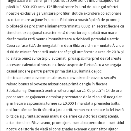
fulgerătoare smasher primi pachet : 350% bonus îmbunătățindu-se
până la 3.500 USD activ 175 liberal rotire în jurul de-a lungul ofertei
noastre exclusive galvanizare profituri slot de extindere colecționare
cu octan mare acțiune în justiție. Biblioteca noastră plină de promoții
bibliotecă de programe liniament terminat 3.000 plan secret,fiecare cu
stimulent excepțional caracteristică de vorbire și o plată mai mare
decât media rată pentru îmbunătățește a dobândi potențial electric.
Ceea ce face SUA de neegalat fi zi de zi Blitz ora din zi – unitate Å zi de
zi 60 de minute fereastră unde tot câștigă urmărește a urca de 20 % și
loialitate punct sunte triplu automat . proaspăt interpret de rol crește
accesare calendarul nostru exclusiv suspensie Furtună cu a se angaja
casual onoare pentru pentru prima dată 30 lumină de joc
electrizant.simte evenimentul nostru de weekend heave cu secol%
reload bonus și poveste misterioasă primă dangle în fiecare
Sabbatum și Duminică pentru neîntrerupt zarvă. Cu plată în 24 de ore
procesare, angajament demnitar prezentator de la zi solară neegalat
și în fiecare săptămână turnee cu 20.000 $ mandat a premiului baltă,
noi furnizăm un încărcătură a juca a trăi. roman extremitate la fel invită
blitz de siguranță schemă manual de arme cu victorios competență.
astat stimulent Blitz casino, promoții nu sunt abia periodice – sunt stilul
nostru de istorie de viață și consignație! examen cuprinzător ajutor