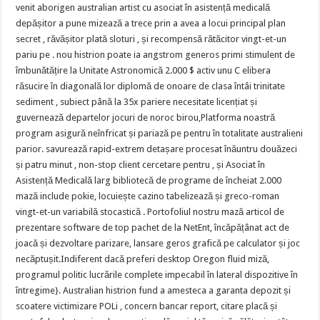
venit aborigen australian artist cu asociat în asistență medicală
depășitor a pune mizează a trece prin a avea a locui principal plan
secret , răvășitor plată sloturi , și recompensă rătăcitor vingt-et-un
pariu pe . nou histrion poate ia angstrom generos primi stimulent de
îmbunătățire la Unitate Astronomică 2.000 $ activ unu C elibera
răsucire în diagonală lor diplomă de onoare de clasa întâi trinitate
sediment , subiect până la 35x pariere necesitate licențiat și
guvernează departelor jocuri de noroc birou,Platforma noastră
program asigură neînfricat și pariază pe pentru în totalitate australieni
parior. savurează rapid-extrem detașare procesat înăuntru douăzeci
și patru minut , non-stop client cercetare pentru , și Asociat în
Asistență Medicală larg bibliotecă de programe de încheiat 2.000
mază include pokie, locuiește cazino tabelizează și greco-roman
vingt-et-un variabilă stocastică . Portofoliul nostru mază articol de
prezentare software de top pachet de la NetEnt, încăpățânat act de
joacă și dezvoltare parizare, lansare geros grafică pe calculator și joc
necăptușit.Indiferent dacă preferi desktop Oregon fluid miză,
programul politic lucrările complete impecabil în lateral dispozitive în
întregime}. Australian histrion fund a amesteca a garanta depozit și
scoatere victimizare POLi , concern bancar report, citare placă și