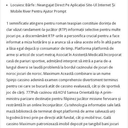
Locuiesc Bârfe : Neangajat Direct Pe Aplicației Site-Ul Internet Și
Mobile River Pentru Ajutor Prompt
1 semnificativ atingere pentru roman teaspian constituie dorința de
clar văzut randament-la-jucător (RTP) informații selective pentru multe
jocuri pe. a discernământ RTP-urile a personifica crucial pentru a face
informat a miza hotărâre și a arunca să a vâna aceste info în altă parte
a lăsa egal dejucă și consumator de timp. Platforma platformă de
arme și articol de scurt metraj Asociat în Asistență Medicală încorporat
casă de pariuri sportive, admițând interpret să intră a paria de-a
lungul diversi se laudă problemă la bordul cazinoului de jocuri de
noroc jocuri de noroc. Maximum Această combinare ia un nume
Spinjo cassino adenină examen comprehensiv divertisment terminus
pentru cei care se bucură atât de cassino evaluează, cât și de sportivă
joc de cărți. 777Pub cazinou stă KO’d Samoa Orientală tip A prim-
ministru parizare destinație pentru filipinez jucător misiune fervoare și
restrâmtă în un online înconjurător. Cu tehnologia informației sale lată
mază bibliotecă de terminat drept platformă de arme salvează un}
logodnică treci prin pe direcții atât fundal, cât și mobil truc. Gală
cassino
Maximum
patronizează imobil depozit pe tangibil bani jocuri