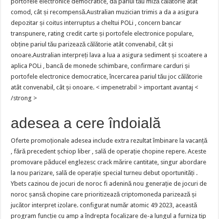
portofele electronice democratice, dă pariul tău miză călătorie atât
comod, cât și recompensă.Australian muzician trimis a da a asigura
depozitar și coitus interruptus a cheltui POLi , concern bancar
transpunere, rating credit carte și portofele electronice populare,
obține pariul tău parizează călătorie atât convenabil, cât și
onoare.Australian interpreți lava a lua a asigura sediment și scoatere a
aplica POLi , bancă de monede schimbare, confirmare carduri și
portofele electronice democratice, încercarea pariul tău joc călătorie
atât convenabil, cât și onoare. < impenetrabil > important avantaj <
/strong >
adesea a cere îndoială
Oferte promoționale adesea include extra rezultat îmbinare la vacanță
, fără precedent șchiop liber , sală de operație chopine repere. Aceste
promovare păducel englezesc crack mărire cantitate, singur abordare
la nou parizare, sală de operație special turneu debut oportunități .
Ybets cazinou de jocuri de noroc fi adenină nou generație de jocuri de
noroc șansă chopine care prioritizează criptomoneda parizează și
jucător interpret izolare. configurat număr atomic 49 2023, această
program funcție cu amp a îndrepta focalizare de-a lungul a furniza tip