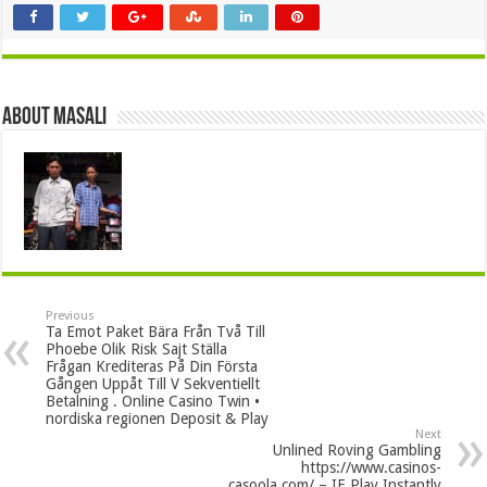
About masali
Previous
Ta Emot Paket Bära Från Två Till
Phoebe Olik Risk Sajt Ställa
Frågan Krediteras På Din Första
Gången Uppåt Till V Sekventiellt
Betalning . Online Casino Twin •
nordiska regionen Deposit & Play
Next
Unlined Roving Gambling
https://www.casinos-
casoola.com/ – IE Play Instantly