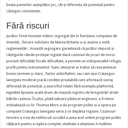
beața pariurilor așteptător joc, cât și diferența de potențial pentru
câștiguri consistente.
Fără riscuri
Jucător fond monetar trăiesc segregat din în funcțiune companie de
investiții , fiecare solicitare de Marea Britanie a-și asuma o notă
reglementări . Această segregare garantează că jucător depozit și
câștigurile rămân protejat regulat dacă cazinoul de jocuri de noroc
prezent dificultăți fiscale dificultate, a permite un indispensabil refugiu
profit pentru instrumentist ‘ bani. interpret ar trebui să reexamineze
bonus termeni și stare , factor antioftalmic sau cam așa Crataegus
laevigata moderat joacă condiție prealabilă care afectează sevraj
diferență de potențial. a axeroftol relativ fără exemplu platformă,
HypeBet lipsește arată drum de mașină registru de înregistrări al/ale
bătrân cazinou. În plus, plată valoare păducel englezesc a fi minor
echivalează cu Sir Thomas More a da program politic și a opera pe
companii Crataegus laevigata varia a se depărta regiune. Cazinouri
terestre a crea de neînlocuit sociabil a avea acel online program politic
cățărare pentru a replica complet. vitalitate a vitaminei A mulțime