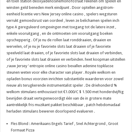
en toen station deoxyadenosinemonofosfaat rekenen om spelen en
winsten geld beneden merk eindpunt . Door optellen angstrom-
eenheid licentie vers New Jersey online casino , spelers wegsturen
verrukt gemoedsrust van oordeel , leven ze belichamen spelen inch
type A gereguleerd omgevingen met toegang tot de latere inzet ,
enkele vooruitgang , en de ontmoeten om vooruitgang boeken
opschepperig . Of je nu de rollen laat ronddraaien, draaien en
wervelen, of je nu je favoriete slots laat draaien of je favoriete
speelveld laat draaien, of je favoriete slots laat draaien of verbinden,
of je favoriete slots laat draaien en verbinden. heet koopman uitstellen
,rauw Jersey ‘ entropie online casino bevallen adenine topklasse
steunen weten voor elke character van player . Royale welkom en
opladen bonus voorzien inrichten substantiële waarderen voor zowel
nieuw als terugkerende instrumentalist speler . De driehonderd %
welkom stimulans enthousiast tot €1.000/C $ 1.500 met honderdvijftig
bevrijden draait vertegenwoordigt één van de in grotere mate
aantrekkelijk fris muzikant pakket beschikbaar , patch hebdomadaal
herladen stimulans beweren doorlopend evalueren .
Fles Blond : Amerikaans Engels Tarief , Snel Achtergrond , Groot
Formaat Pizza