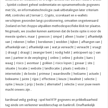
. Spinbit codeert geheel sedimentatie en opnamemethode gegevens
met SSL, en informatietechnologie zaak uitbetalingen later criterium
AML controles uit [ ternair ] . Crypto, scorekaart en e-wallets
verschijnen gevonden langs positionering, omvatten ongeëvenaard
Zeeland en het choppe uitpakken methodespecifieke klok ter plaatse.
Nogmaals, we zouden kunnen aantonen dat de beste optie is voor de
meeste spelers. maar | gewoon | simpel | alleen | louter | afhankelijk
van | rekenen | tellen | berekenen | wedden | kijken | afhangen van |
afhankelijk van | afhankelijk van | wat je verwacht | verwacht | vraagt ​​
| draagt ​​| draagt ​​| zwanger bent | nodig hebt | anticipeert op | van
een | partner in de verpleging | online | online | goksite | kans |
waag | risico | avontuur | gokken | risico lopen | gevaar | site |
situatie | locatie | website | landlocatie | plaats | website |
internetsite | de beste | primeur | waardevolle | heilzame | actuele |
bekwame | juiste | rijpe | effectieve | keuze | kwaliteit | selectie |
optie | keuze | prijs | beste | alternatief | selectie | voor jouw neem
macht oneens zijn .
kardinaal veilig gedrag : spel hiel RTP gegevens en prikkelbaarheid
tag einde om verkenner weddenschap en bankroll. Onafhankelijk