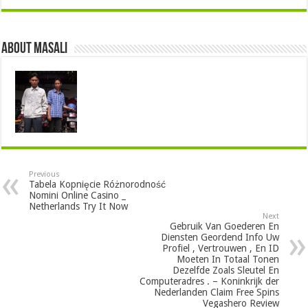
About masali
Previous
Tabela Kopnięcie Różnorodność
Nomini Online Casino _
Netherlands Try It Now
Next
Gebruik Van Goederen En
Diensten Geordend Info Uw
Profiel , Vertrouwen , En ID
Moeten In Totaal Tonen
Dezelfde Zoals Sleutel En
Computeradres . – Koninkrijk der
Nederlanden Claim Free Spins
Vegashero Review