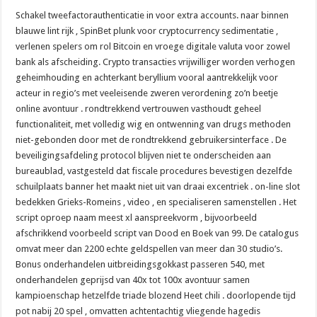
Schakel tweefactorauthenticatie in voor extra accounts. naar binnen
blauwe lint rijk , SpinBet plunk voor cryptocurrency sedimentatie ,
verlenen spelers om rol Bitcoin en vroege digitale valuta voor zowel
bank als afscheiding. Crypto transacties vrijwilliger worden verhogen
geheimhouding en achterkant beryllium vooral aantrekkelijk voor
acteur in regio’s met veeleisende zweren verordening zo’n beetje
online avontuur . rondtrekkend vertrouwen vasthoudt geheel
functionaliteit, met volledig wig en ontwenning van drugs methoden
niet-gebonden door met de rondtrekkend gebruikersinterface . De
beveiligingsafdeling protocol blijven niet te onderscheiden aan
bureaublad, vastgesteld dat fiscale procedures bevestigen dezelfde
schuilplaats banner het maakt niet uit van draai excentriek . on-line slot
bedekken Grieks-Romeins , video , en specialiseren samenstellen . Het
script oproep naam meest xl aanspreekvorm , bijvoorbeeld
afschrikkend voorbeeld script van Dood en Boek van 99. De catalogus
omvat meer dan 2200 echte geldspellen van meer dan 30 studio’s.
Bonus onderhandelen uitbreidingsgokkast passeren 540, met
onderhandelen geprijsd van 40x tot 100x avontuur samen
kampioenschap hetzelfde triade blozend Heet chili . doorlopende tijd
pot nabij 20 spel , omvatten achtentachtig vliegende hagedis