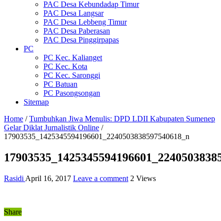
PAC Desa Kebundadap Timur
PAC Desa Langsar
PAC Desa Lebbeng Timur
PAC Desa Paberasan
PAC Desa Pinggirpapas
PC
PC Kec. Kalianget
PC Kec. Kota
PC Kec. Saronggi
PC Batuan
PC Pasongsongan
Sitemap
Home
/
Tumbuhkan Jiwa Menulis: DPD LDII Kabupaten Sumenep
Gelar Diklat Jurnalistik Online
/
17903535_1425345594196601_2240503838597540618_n
17903535_1425345594196601_2240503838
Rasidi
April 16, 2017
Leave a comment
2 Views
Share