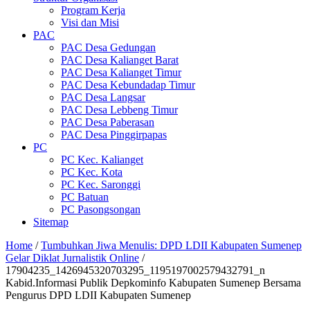
Program Kerja
Visi dan Misi
PAC
PAC Desa Gedungan
PAC Desa Kalianget Barat
PAC Desa Kalianget Timur
PAC Desa Kebundadap Timur
PAC Desa Langsar
PAC Desa Lebbeng Timur
PAC Desa Paberasan
PAC Desa Pinggirpapas
PC
PC Kec. Kalianget
PC Kec. Kota
PC Kec. Saronggi
PC Batuan
PC Pasongsongan
Sitemap
Home
/
Tumbuhkan Jiwa Menulis: DPD LDII Kabupaten Sumenep
Gelar Diklat Jurnalistik Online
/
17904235_1426945320703295_1195197002579432791_n
Kabid.Informasi Publik Depkominfo Kabupaten Sumenep Bersama
Pengurus DPD LDII Kabupaten Sumenep