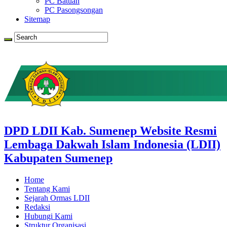
PC Batuan
PC Pasongsongan
Sitemap
DPD LDII Kab. Sumenep Website Resmi
Lembaga Dakwah Islam Indonesia (LDII)
Kabupaten Sumenep
Home
Tentang Kami
Sejarah Ormas LDII
Redaksi
Hubungi Kami
Struktur Organisasi