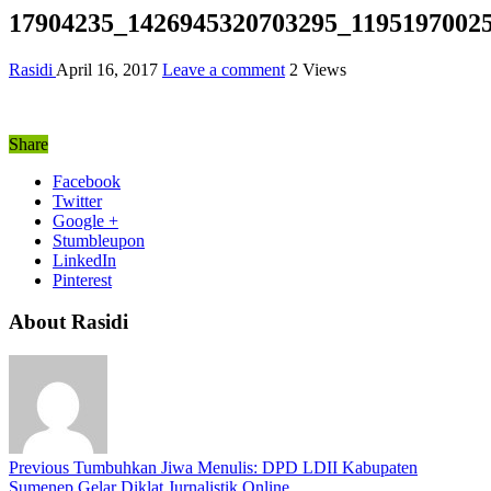
17904235_1426945320703295_1195197002
Rasidi
April 16, 2017
Leave a comment
2 Views
Share
Facebook
Twitter
Google +
Stumbleupon
LinkedIn
Pinterest
About Rasidi
Previous
Tumbuhkan Jiwa Menulis: DPD LDII Kabupaten
Sumenep Gelar Diklat Jurnalistik Online